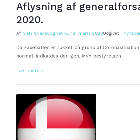
Aflysning af generalfor
2020.
Af
Niels Svane
Udgivet kl.
18. marts 2020
Udgivet i
Nyhede
Da Faxehallen er lukket på grund af Coronasituation
normal, indkaldes der igen. Mvh bestyrelsen
Læs mere