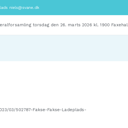
plads
niels@svane.dk
eralforsamling torsdag den 26. marts 2026 kl. 1900 Faxehal
2023/03/502787-Fakse-Fakse-Ladeplads-