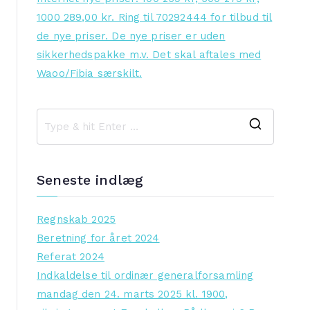
1000 289,00 kr. Ring til 70292444 for tilbud til
de nye priser. De nye priser er uden
sikkerhedspakke m.v. Det skal aftales med
Waoo/Fibia særskilt.
S
e
a
Seneste indlæg
r
c
Regnskab 2025
h
Beretning for året 2024
f
Referat 2024
o
Indkaldelse til ordinær generalforsamling
r
mandag den 24. marts 2025 kl. 1900,
: