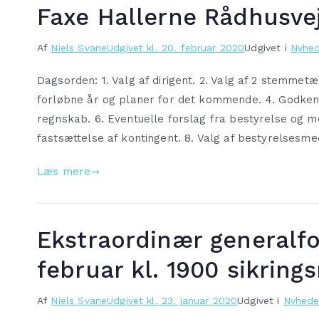
Faxe Hallerne Rådhusvej
Af
Niels Svane
Udgivet kl.
20. februar 2020
Udgivet i
Nyhed
Dagsorden: 1. Valg af dirigent. 2. Valg af 2 stemmet
forløbne år og planer for det kommende. 4. Godken
regnskab. 6. Eventuelle forslag fra bestyrelse og 
fastsættelse af kontingent. 8. Valg af bestyrelses
Læs mere
Ekstraordinær generalfo
februar kl. 1900 sikrin
Af
Niels Svane
Udgivet kl.
23. januar 2020
Udgivet i
Nyhede