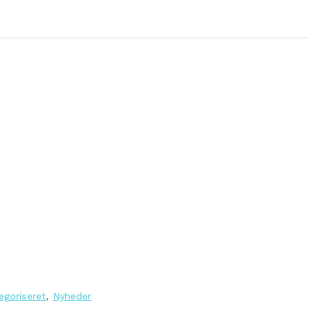
egoriseret
,
Nyheder