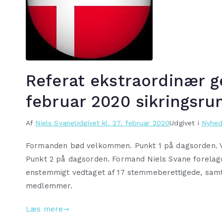
Referat ekstraordinær g
februar 2020 sikringsru
Af
Niels Svane
Udgivet kl.
27. februar 2020
Udgivet i
Nyhed
Formanden bød velkommen. Punkt 1 på dagsorden. Va
Punkt 2 på dagsorden. Formand Niels Svane forelagd
enstemmigt vedtaget af 17 stemmeberettigede, samt 
medlemmer.
Læs mere