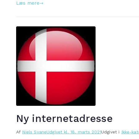
Læs mere
Ny internetadresse
Af
Niels Svane
Udgivet kl.
18. marts 2021
Udgivet i
Ikke-kat