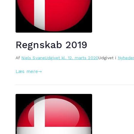
Regnskab 2019
Af
Niels Svane
Udgivet kl.
12. marts 2020
Udgivet i
Nyhede
Læs mere