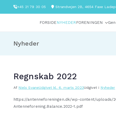
Videre
+45 21 79 30 05
Strandvejen 2B, 4654 Faxe Lade
til
indhold
FORSIDE
NYHEDER
FORENINGEN
Gen
Fakse-Fakse Ladeplads Antenneforening
Nyheder
Regnskab 2022
Af
Niels Svane
Udgivet kl.
6. marts 2023
Udgivet i
Nyheder
https://antenneforeningen.dk/wp-content/uploads/
Antenneforening.Balance.2022-1.pdf