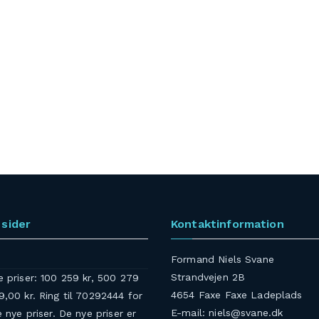
sider
Kontaktinformation
Formand Niels Svane
Strandvejen 2B
e priser: 100 259 kr, 500 279
4654 Faxe Faxe Ladeplads
9,00 kr. Ring til 70292444 for
E-mail: niels@svane.dk
e nye priser. De nye priser er