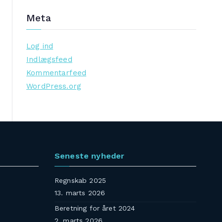
Meta
Log ind
Indlægsfeed
Kommentarfeed
WordPress.org
Seneste nyheder
Regnskab 2025
13. marts 2026
Beretning for året 2024
2. marts 2026