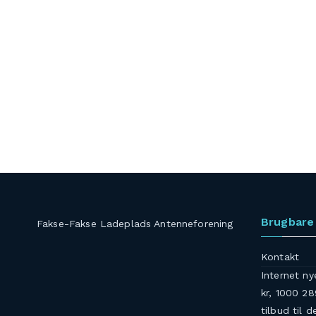
Brugbare 
Fakse-Fakse Ladeplads Antenneforening
Kontakt
Internet ny
kr, 1000 28
tilbud til d