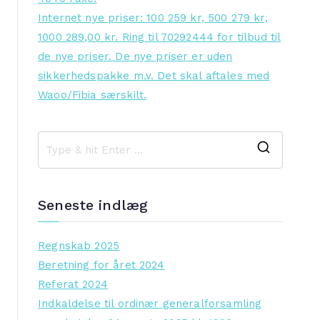
Internet nye priser: 100 259 kr, 500 279 kr,
1000 289,00 kr. Ring til 70292444 for tilbud til
de nye priser. De nye priser er uden
sikkerhedspakke m.v. Det skal aftales med
Waoo/Fibia særskilt.
S
e
a
Seneste indlæg
r
c
Regnskab 2025
h
Beretning for året 2024
f
Referat 2024
o
Indkaldelse til ordinær generalforsamling
r