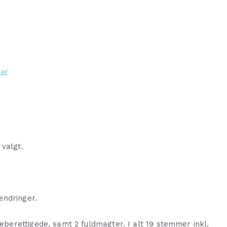
er
 valgt.
ændringer.
erettigede, samt 2 fuldmagter. I alt 19 stemmer inkl.