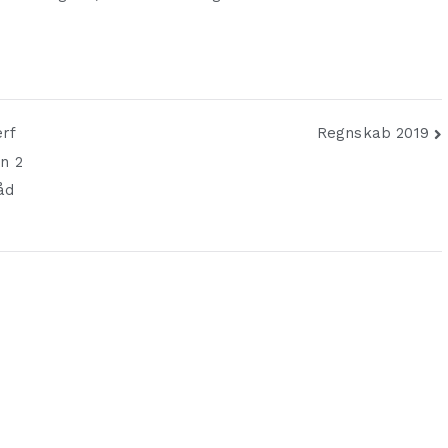
erf
Regnskab 2019
n 2
åd