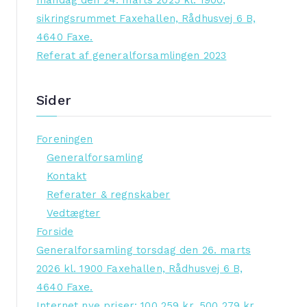
mandag den 24. marts 2025 kl. 1900,
sikringsrummet Faxehallen, Rådhusvej 6 B,
4640 Faxe.
Referat af generalforsamlingen 2023
Sider
Foreningen
Generalforsamling
Kontakt
Referater & regnskaber
Vedtægter
Forside
Generalforsamling torsdag den 26. marts
2026 kl. 1900 Faxehallen, Rådhusvej 6 B,
4640 Faxe.
Internet nye priser: 100 259 kr, 500 279 kr,