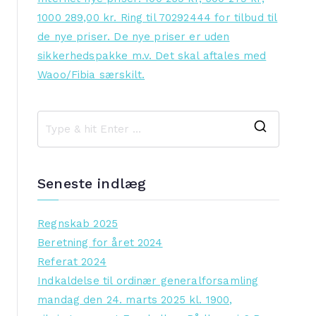
1000 289,00 kr. Ring til 70292444 for tilbud til
de nye priser. De nye priser er uden
sikkerhedspakke m.v. Det skal aftales med
Waoo/Fibia særskilt.
S
e
a
Seneste indlæg
r
c
Regnskab 2025
h
Beretning for året 2024
f
Referat 2024
o
Indkaldelse til ordinær generalforsamling
r
mandag den 24. marts 2025 kl. 1900,
: