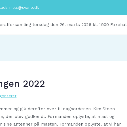
plads
niels@svane.dk
eralforsamling torsdag den 26. marts 2026 kl. 1900 Faxehal
ingen 2022
goriseret
er og gik derefter over til dagsordenen. Kim Steen
gen, der blev godkendt. Formanden oplyste, at mast og
ar sine antenner på masten. Formanden oplyste, at vi har