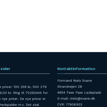
sider
Kontaktinformation
Formand Niels Svane
Strandvejen 2B
e priser: 100 259 kr, 500 279
4654 Faxe Faxe Ladeplads
9,00 kr. Ring til 70292444 for
E-mail: niels@svane.dk
e nye priser. De nye priser er
CVR: 17906933
rhedspakke m.v. Det skal