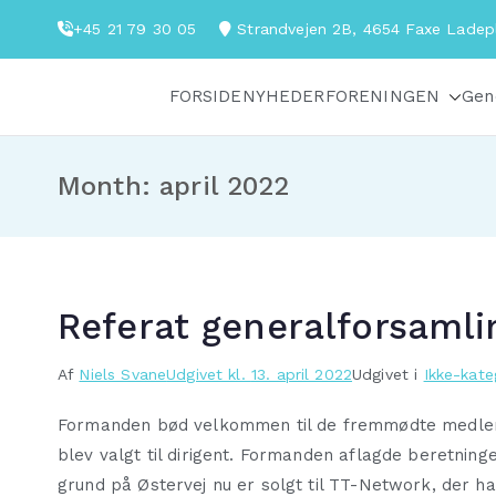
Videre
+45 21 79 30 05
Strandvejen 2B, 4654 Faxe Lade
til
indhold
FORSIDE
NYHEDER
FORENINGEN
Gen
Fakse-Fakse Ladeplads Antenneforening
Month:
april 2022
Referat generalforsaml
Af
Niels Svane
Udgivet kl.
13. april 2022
Udgivet i
Ikke-kate
Formanden bød velkommen til de fremmødte medlemm
blev valgt til dirigent. Formanden aflagde beretnin
grund på Østervej nu er solgt til TT-Network, der h