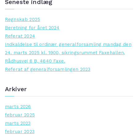
Seneste indlæg
r
c
Regnskab 2025
h
Beretning for året 2024
f
Referat 2024
o
Indkaldelse til ordinær generalforsamling mandag den
r
24. marts 2025 kl. 1900, sikringsrummet Faxehallen,
:
Rådhusvej 6 B, 4640 Faxe.
Referat af generalforsamlingen 2023
Arkiver
marts 2026
februar 2025
marts 2023
februar 2023