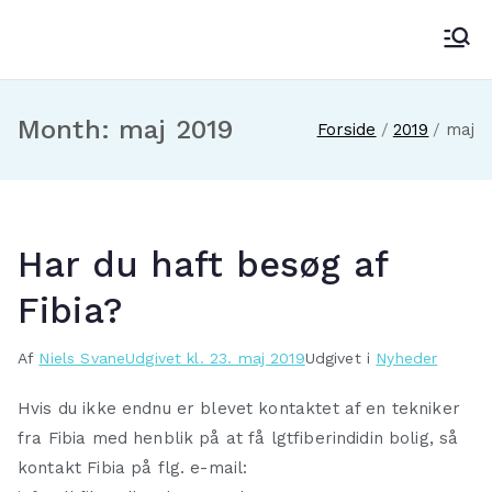
Videre
til
Fakse-Fakse Ladeplads Antenneforening
indhold
Month:
maj 2019
Forside
2019
maj
Har du haft besøg af
Fibia?
Af
Niels Svane
Udgivet kl.
23. maj 2019
Udgivet i
Nyheder
Hvis du ikke endnu er blevet kontaktet af en tekniker
fra Fibia med henblik på at få lgtfiberindidin bolig, så
kontakt Fibia på flg. e-mail: