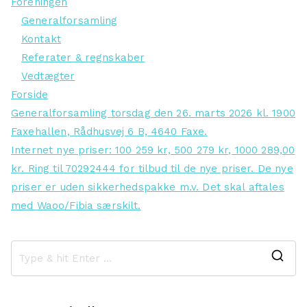
Foreningen
Generalforsamling
Kontakt
Referater & regnskaber
Vedtægter
Forside
Generalforsamling torsdag den 26. marts 2026 kl. 1900
Faxehallen, Rådhusvej 6 B, 4640 Faxe.
Internet nye priser: 100 259 kr, 500 279 kr, 1000 289,00
kr. Ring til 70292444 for tilbud til de nye priser. De nye
priser er uden sikkerhedspakke m.v. Det skal aftales
med Waoo/Fibia særskilt.
S
e
a