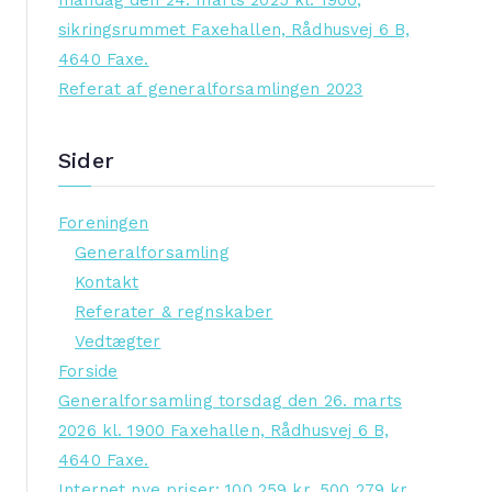
mandag den 24. marts 2025 kl. 1900,
sikringsrummet Faxehallen, Rådhusvej 6 B,
4640 Faxe.
Referat af generalforsamlingen 2023
Sider
Foreningen
Generalforsamling
Kontakt
Referater & regnskaber
Vedtægter
Forside
Generalforsamling torsdag den 26. marts
2026 kl. 1900 Faxehallen, Rådhusvej 6 B,
4640 Faxe.
Internet nye priser: 100 259 kr, 500 279 kr,