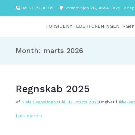
Videre
+45 21 79 30 05
Strandvejen 2B, 4654 Faxe Lade
til
indhold
FORSIDE
NYHEDER
FORENINGEN
Gen
Fakse-Fakse Ladeplads Antenneforening
Month:
marts 2026
Regnskab 2025
Af
Niels Svane
Udgivet kl.
13. marts 2026
Udgivet i
Ikke-ka
Læs mere