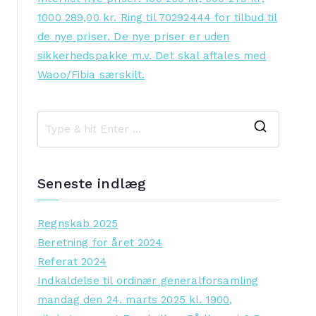
1000 289,00 kr. Ring til 70292444 for tilbud til
de nye priser. De nye priser er uden
sikkerhedspakke m.v. Det skal aftales med
Waoo/Fibia særskilt.
S
e
a
Seneste indlæg
r
c
Regnskab 2025
h
Beretning for året 2024
f
Referat 2024
o
Indkaldelse til ordinær generalforsamling
r
mandag den 24. marts 2025 kl. 1900,
: