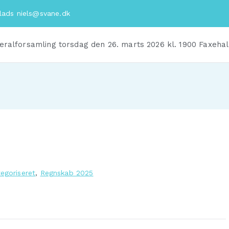
plads
niels@svane.dk
eralforsamling torsdag den 26. marts 2026 kl. 1900 Faxehal
tegoriseret
,
Regnskab 2025