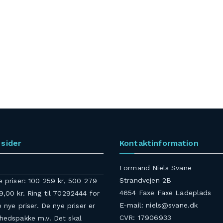
sider
Kontaktinformation
Formand Niels Svane
Strandvejen 2B
e priser: 100 259 kr, 500 279
4654 Faxe Faxe Ladeplads
9,00 kr. Ring til 70292444 for
E-mail: niels@svane.dk
e nye priser. De nye priser er
CVR: 17906933
rhedspakke m.v. Det skal