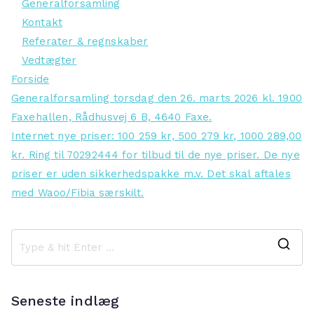
Generalforsamling
Kontakt
Referater & regnskaber
Vedtægter
Forside
Generalforsamling torsdag den 26. marts 2026 kl. 1900
Faxehallen, Rådhusvej 6 B, 4640 Faxe.
Internet nye priser: 100 259 kr, 500 279 kr, 1000 289,00
kr. Ring til 70292444 for tilbud til de nye priser. De nye
priser er uden sikkerhedspakke m.v. Det skal aftales
med Waoo/Fibia særskilt.
S
e
a
Seneste indlæg
r