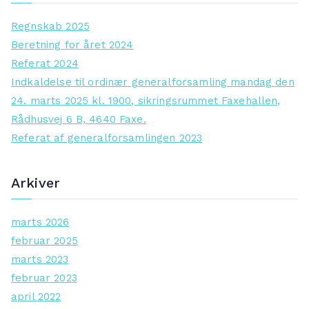
c
Regnskab 2025
h
Beretning for året 2024
f
Referat 2024
o
Indkaldelse til ordinær generalforsamling mandag den
r
24. marts 2025 kl. 1900, sikringsrummet Faxehallen,
:
Rådhusvej 6 B, 4640 Faxe.
Referat af generalforsamlingen 2023
Arkiver
marts 2026
februar 2025
marts 2023
februar 2023
april 2022