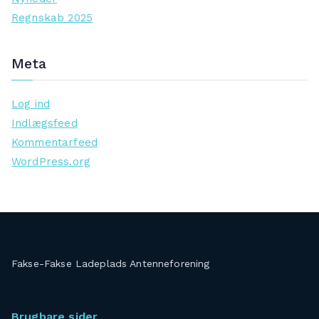
Regnskab 2025
Meta
Log ind
Indlægsfeed
Kommentarfeed
WordPress.org
Fakse-Fakse Ladeplads Antenneforening
Brugbare sider