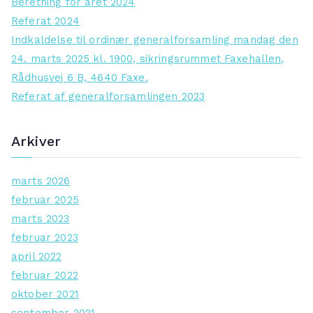
Beretning for året 2024
f
Referat 2024
o
Indkaldelse til ordinær generalforsamling mandag den
r
24. marts 2025 kl. 1900, sikringsrummet Faxehallen,
:
Rådhusvej 6 B, 4640 Faxe.
Referat af generalforsamlingen 2023
Arkiver
marts 2026
februar 2025
marts 2023
februar 2023
april 2022
februar 2022
oktober 2021