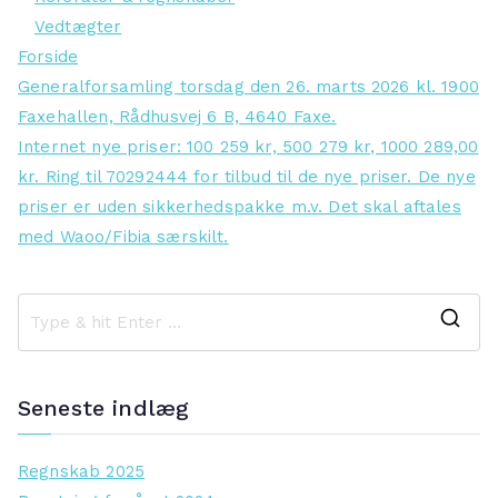
Vedtægter
Forside
Generalforsamling torsdag den 26. marts 2026 kl. 1900
Faxehallen, Rådhusvej 6 B, 4640 Faxe.
Internet nye priser: 100 259 kr, 500 279 kr, 1000 289,00
kr. Ring til 70292444 for tilbud til de nye priser. De nye
priser er uden sikkerhedspakke m.v. Det skal aftales
med Waoo/Fibia særskilt.
S
e
a
Seneste indlæg
r
c
Regnskab 2025
h