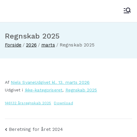
Videre
til
Fakse-Fakse Ladeplads Antenneforening
indhold
Regnskab 2025
Forside
2026
marts
Regnskab 2025
Af
Niels Svane
Udgivet kl.
13. marts 2026
Udgivet i
Ikke-kategoriseret
,
Regnskab 2025
146132 årsregnskab 2025
Download
Indlægsnavigation
Beretning for året 2024